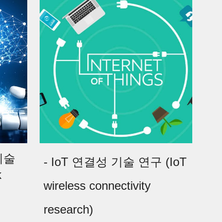
술 
- IoT 연결성 기술 연구 (IoT 
 
wireless connectivity 
research)