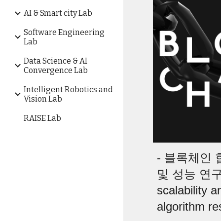
AI & Smart city Lab
Software Engineering
Lab
Data Science & AI
Convergence Lab
Intelligent Robotics and
Vision Lab
RAISE Lab
- 블록체인 
및 성능 연구 (
scalability 
algorithm re