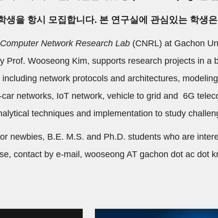
학생을 항시 모집합니다. 본 연구실에 관심있는 학생은
 
Computer Network Research Lab
 (CNRL) at Gachon Uni
y Prof. Wooseong Kim, supports research projects in a br
including network protocols and architectures, modeling 
-car networks, IoT network, vehicle to grid and  6G tel
nalytical techniques and implementation to study challe
or newbies, B.E. M.S. and Ph.D. students who are intere
se, contact by e-mail, wooseong AT gachon dot ac dot k