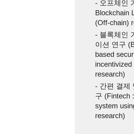
- 오프체인 기
Blockchain L
(Off-chain) 
- 블록체인
이션 연구 (Blo
based secur
incentivized
research)
- 간편 결제
구 (Fintech 
system usin
research)