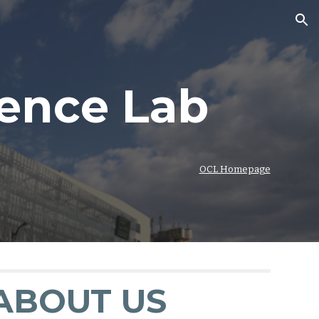
ion
ence Lab
OCL Homepage
ABOUT US