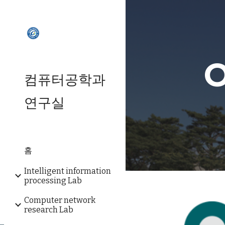
Sk
O
컴퓨터공학과
연구실
홈
Intelligent information
processing Lab
Computer network
research Lab