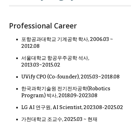
Professional Career
포항공과대학교
기계공학 학사,
2006
.03 ~
20
12
.0
8
​
서울대학교
항공우주공학
석사,
20
13
.03~201
5.
02
UVify
C
P
O (Co-founder), 201
5
.03~201
8
.0
8
한국과학기술원 전기전자공학(Robotics
Program) 박사,
​20
18.09-2023.08
LG AI 연구원, AI Scientist, 2023.08-2025.02
가천대학교 조교수, 20
25
.03 ~
현재